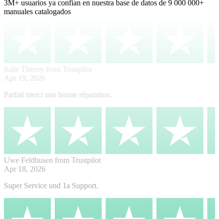
3M+
usuarios ya confían en nuestra base de datos de
9 000 000+
manuales catalogados
Salle Thierry
from Trustpilot
Apr 19, 2026
Parfait merci une bonne réparation.
Uwe Feldhusen
from Trustpilot
Apr 18, 2026
Super Service und 1a Support.