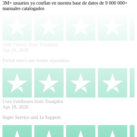
3M+
usuarios ya confían en nuestra base de datos de
9 000 000+
manuales catalogados
Salle Thierry
from Trustpilot
Apr 19, 2026
Parfait merci une bonne réparation.
Uwe Feldhusen
from Trustpilot
Apr 18, 2026
Super Service und 1a Support.