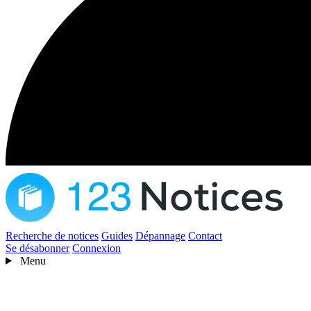
Recherche de notices
Guides
Dépannage
Contact
Se désabonner
Connexion
Menu