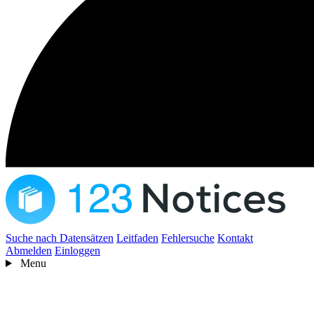
Suche nach Datensätzen
Leitfaden
Fehlersuche
Kontakt
Abmelden
Einloggen
Menu