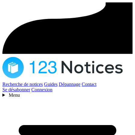
Recherche de notices
Guides
Dépannage
Contact
Se désabonner
Connexion
Menu