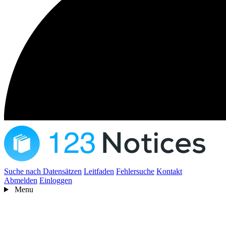
Suche nach Datensätzen
Leitfaden
Fehlersuche
Kontakt
Abmelden
Einloggen
Menu