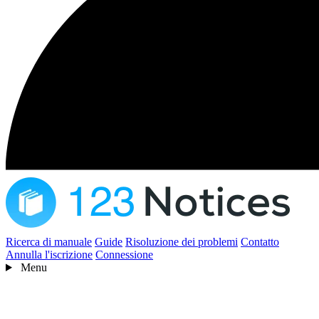
Ricerca di manuale
Guide
Risoluzione dei problemi
Contatto
Annulla l'iscrizione
Connessione
Menu