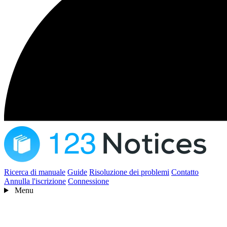
Ricerca di manuale
Guide
Risoluzione dei problemi
Contatto
Annulla l'iscrizione
Connessione
Menu